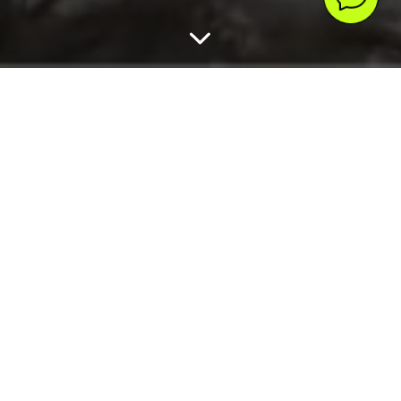
АЛМАЗНАЯ РЕЗКА
ЗАПОДЛИЦО
На примере одного из объектов компании знакомим вас с
технологией среза слоя бетона по стене или полу при
помощи алмазного диска с фланцем заподлицо.
Задача
Необходимо удалить бетон по всей площади дна будущего
джакузи занизив фундамент основания на 100мм. Площадь
дна 15м².